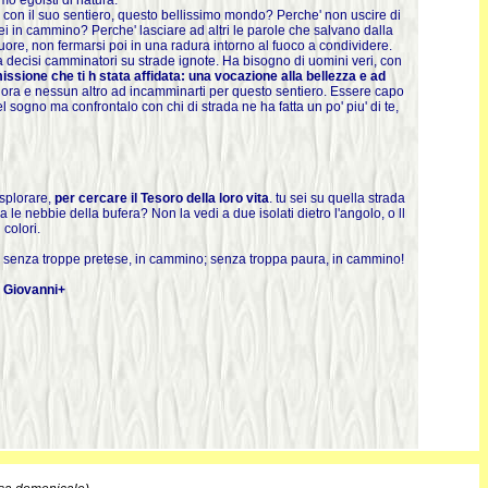
mo egoisti di natura.
 con il suo sentiero, questo bellissimo mondo? Perche' non uscire di
i in cammino? Perche' lasciare ad altri le parole che salvano dalla
 cuore, non fermarsi poi in una radura intorno al fuoco a condividere.
i ma decisi camminatori su strade ignote. Ha bisogno di uomini veri, con
ssione che ti h stata affidata: una vocazione alla bellezza e ad
 ora e nessun altro ad incamminarti per questo sentiero. Essere capo
 sogno ma confrontalo con chi di strada ne ha fatta un po' piu' di te,
splorare,
per cercare il Tesoro della loro vita
. tu sei su quella strada
ra le nebbie della bufera? Non la vedi a due isolati dietro l'angolo, o ll
 colori.
o; senza troppe pretese, in cammino; senza troppa paura, in cammino!
. Giovanni+