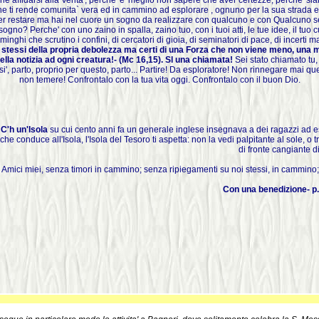
che affidarsi alla Verita', perche' e' meglio non sapere che aver certezze, perche' sia
e ti rende comunita` vera ed in cammino ad esplorare , ognuno per la sua strada e
per restare ma hai nel cuore un sogno da realizzare con qualcuno e con Qualcuno se
ogno? Perche' con uno zaino in spalla, zaino tuo, con i tuoi atti, le tue idee, il tuo
minghi che scrutino i confini, di cercatori di gioia, di seminatori di pace, di incert
 stessi della propria debolezza ma certi di una Forza che non viene meno, una mi
lla notizia ad ogni creatura!- (Mc 16,15). Sl una chiamata!
Sei stato chiamato tu,
', parto, proprio per questo, parto... Partire! Da esploratore! Non rinnegare mai quel
non temere! Confrontalo con la tua vita oggi. Confrontalo con il buon Dio.
C'h un'Isola
su cui cento anni fa un generale inglese insegnava a dei ragazzi ad e
che conduce all'Isola, l'Isola del Tesoro ti aspetta: non la vedi palpitante al sole, o t
di fronte cangiante di
Amici miei, senza timori in cammino; senza ripiegamenti su noi stessi, in cammin
Con una benedizione- p