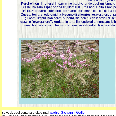
darsi delle ragioni 
Perche' non rimettersi in cammino
, spolverando quell'uniforme ch
casa una sera sapendo che si', ritornerai..., ma non subito e non 
tristezza il cuore e non ripeterle mano nella mano con chi ne ha bis
Questa terra, credetemi, ha bisogno di silenziosi esploratori,
di ra
gli occhi limpidi non perchi superbi, ma perchi consapevoli di
se'
essere "esploratore":-Andate in tutto il mondo ed annunciate la be
h una chiamata a cui tu hai risposto una sera di settembre dicendo si
padre Giovanni Gallo
se vuoi, puoi contattare via e-mail