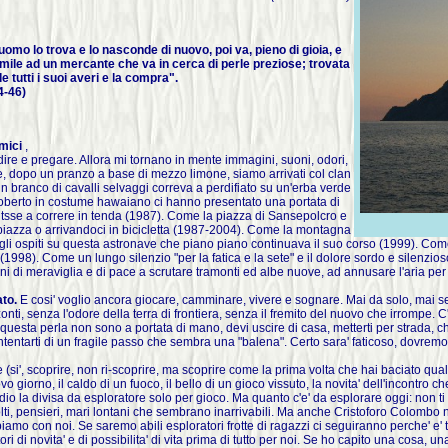
uomo lo trova e lo nasconde di nuovo, poi va, pieno di gioia, e
simile ad un mercante che va in cerca di perle preziose; trovata
 tutti i suoi averi e la compra".
4-46)
mici
,
re e pregare. Allora mi tornano in mente immagini, suoni, odori,
e, dopo un pranzo a base di mezzo limone, siamo arrivati col clan
un branco di cavalli selvaggi correva a perdifiato su un'erba verde
Roberto in costume hawaiano ci hanno presentato una portata di
itsse a correre in tenda (1987). Come la piazza di Sansepolcro e
n piazza o arrivandoci in bicicletta (1987-2004). Come la montagna
li ospiti su questa astronave che piano piano continuava il suo corso (1999). Come
(1998). Come un lungo silenzio "per la fatica e la sete" e il dolore sordo e silenz
eni di meraviglia e di pace a scrutare tramonti ed albe nuove, ad annusare l'aria per
to.
E cosi' voglio ancora giocare, camminare, vivere e sognare. Mai da solo, mai s
i, senza l'odore della terra di frontiera, senza il fremito del nuovo che irrompe. C
e questa perla non sono a portata di mano, devi uscire di casa, metterti per strada, c
ntarti di un fragile passo che sembra una "balena". Certo sara' faticoso, dovremo avere d
i', scoprire, non ri-scoprire, ma scoprire come la prima volta che hai baciato qualc
ovo giorno, il caldo di un fuoco, il bello di un gioco vissuto, la novita' dell'incontr
dio la divisa da esploratore solo per gioco. Ma quanto c'e' da esplorare oggi: non ti
volti, pensieri, mari lontani che sembrano inarrivabili. Ma anche Cristoforo Colo
iamo con noi. Se saremo abili esploratori frotte di ragazzi ci seguiranno perche' e' ti
tori di novita' e di possibilita' di vita prima di tutto per noi. Se ho capito una cosa, un