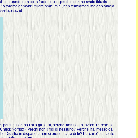
ito, quando non ce la faccio piu' e' perche' non ho avuto fiducia
 "lo faremo domani". Allora amici miei, non fermiamoci ma abbiamo a
quella strada!
erche' non ho finito gli studi, perche' non ho un lavoro. Perche' sei
e Chuck Norris&). Perchi non ti fidi di nessuno? Perche' hai messo da
e Dio stia in disparte e non si prenda cura di te? Perchi e' piu' facile