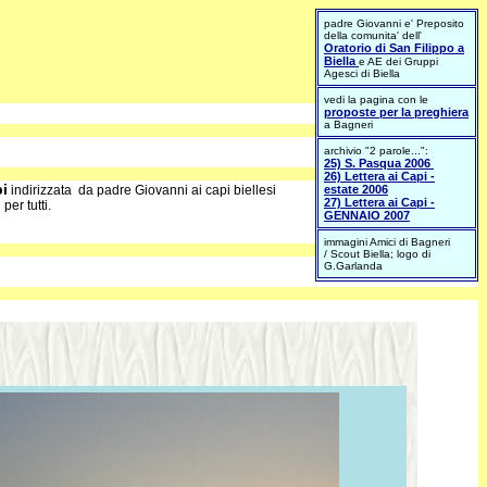
padre Giovanni e' Preposito
della comunita' dell'
Oratorio di San Filippo a
Biella
e AE dei Gruppi
Agesci di Biella
vedi la pagina con le
proposte per la preghiera
a Bagneri
archivio "2 parole...":
25) S. Pasqua 2006
26) Lettera ai Capi -
pi
indirizzata da padre Giovanni ai capi biellesi
estate 2006
27) Lettera ai Capi -
per tutti.
GENNAIO 2007
immagini Amici di Bagneri
/ Scout Biella; logo di
G.Garlanda