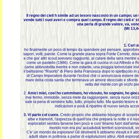
Il regno dei cieli h simile ad un tesoro nascosto in un campo; un 
vende tutti i suoi averi e compra quel campo. Il regno dei cieli e' 
una perla di grande valore, va, vende
(Mt 13,4
1. Cari a
ho finalmente un poco di tempo da spendere per pensare, approfondi
sapori, volti, parole. Come la grande piana sopra Fonte Cerreto, dov
e che gia' altri scout avevano raggiunto, al calare della sera mentre 
come un pastello (1986). Come la gara di cucina in cui Alfredo e 
carne abbrustolita mentre e non ostante, una pioggia torrenziale inv
il bellissimo "Risorto" di Piero della Francesca dopo lo spettacolo i
di Campo Imperatore durante l'eclissi che ci annunciava essere deg
mare della costa sarda che terminava un amore sbocciato e sfiorito 
vetta del monte con gli occhi pi
2.
Amici miei, cosl ho camminato, ho vissuto, ho sognato, ho gioca
mai fermo, immobile, senza mete da raggiungere, senza nuovi orizzont
vale la pena di vendere tutto, tutto, proprio tutto. Ma questo tesoro 
indicazioni e poi& & ripartire di nuovo senza acconte
3. Vi parlo col cuore.
Credo proprio che abbiamo bisogno di scoprire (s
albe e tramonti, l'asprezza di quell'ora che prepara la notte o il nu
esploratori sembra farsene ben poco e cosi' tiriamo fuori dall'arma
mondo non era piu' accaduto& territori sconosciuti, 
C'e' un mondo da esplorare! Gli strumenti li abbiamo vissuti e li abb
adulti stare in poltrona a parlar di esplorazioni altrui. Abili esplora