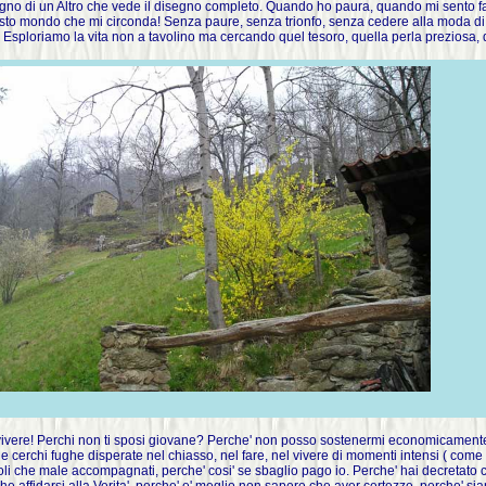
gno di un Altro che vede il disegno completo. Quando ho paura, quando mi sento fall
esto mondo che mi circonda! Senza paure, senza trionfo, senza cedere alla moda di
! Esploriamo la vita non a tavolino ma cercando quel tesoro, quella perla preziosa, 
vivere! Perchi non ti sposi giovane? Perche' non posso sostenermi economicamente, p
o e cerchi fughe disperate nel chiasso, nel fare, nel vivere di momenti intensi ( com
soli che male accompagnati, perche' cosi' se sbaglio pago io. Perche' hai decretato ch