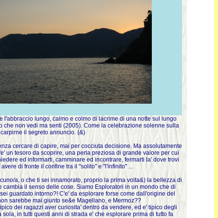
 l'abbraccio lungo, calmo e colmo di lacrime di una notte sul lungo
ioso che non vedi ma senti (2005). Come la celebrazione solenne sulla
 carpirne il segreto annuncio. (&)
enza cercare di capire, mai per cocciuta decisione. Ma assolutamente
'e' un tesoro da scoprire, una perla preziosa di grande valore per cui
hiedere ed informarti, camminare ed incontrare, fermarti la' dove trovi
i fronte il confine tra il "solito" e "l'infinito" ...
uno/a, o che ti sei innamorato, proprio la prima volta&) la bellezza di
o che cambia il senso delle cose. Siamo Esploratori in un mondo che di
 sei guardato intorno?! C'e' da esplorare forse come dall'origine del
mbo non sarebbe mai giunto se&e Magellano, e Mermoz??
pico dei ragazzi aver curiosita' dentro da vendere, ed e' tipico degli
a sola, in tutti questi anni di strada e' che esplorare prima di tutto fa