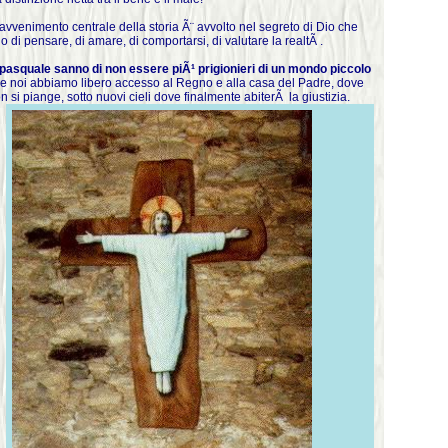
l'avvenimento centrale della storia Ã¨ avvolto nel segreto di Dio che
 di pensare, di amare, di comportarsi, di valutare la realtÃ .
o pasquale sanno di non essere piÃ¹ prigionieri di un mondo piccolo
he noi abbiamo libero accesso al Regno e alla casa del Padre, dove
n si piange, sotto nuovi cieli dove finalmente abiterÃ la giustizia.