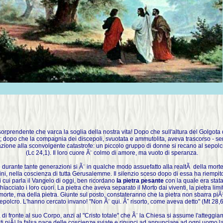
orprendente che varca la soglia della nostra vita! Dopo che sull'altura del Golgota 
opo che la compagnia dei discepoli, svuotata e ammutolita, aveva trascorso - senza
reazione alla sconvolgente catastrofe: un piccolo gruppo di donne si recano al sepol
(Lc 24,1). Il loro cuore Ã¨ colmo di amore, ma vuoto di speranza.
urante tante generazioni si Ã¨ in qualche modo assuefatto alla realtÃ della morte e 
ni, nella coscienza di tutta Gerusalemme. Il silenzio sceso dopo di essa ha riempito
i cui parla il Vangelo di oggi, ben ricordano
la pietra pesante
con la quale era stata
ciato i loro cuori. La pietra che aveva separato il Morto dai viventi, la pietra limi
rte, ma della pietra. Giunte sul posto, constateranno che la pietra non sbarra piÃ¹ 
epolcro. L'hanno cercato invano! "Non Ã¨ qui. Ãˆ risorto, come aveva detto" (Mt 28,6
di fronte al suo Corpo, anzi al "Cristo totale" che Ã¨ la Chiesa si assume l'atteggiam
ti piÃ¹ la falsa pace delle coscienze sviate e rinunci ad annunciare ad ogni uomo la d