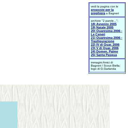
vedi la pagina con le
proposte per la
preghiera
a Bagneri
archivio "2 parole...":
18) Avvento 2005
19) Natale 2005
20) Quaresima 2006 -
Le Ceneri
21) Quaresima 2006 -
Trasfigurazione
22) IV di Quar. 2006
23) V di Quar. 2006
24) Domen. Palme
25) Santa Pasqua
immagini Amici di
Bagneri / Scout Biella;
logo di G.Garlanda