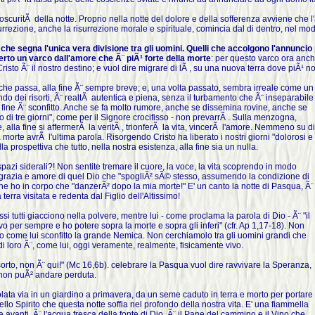
ll'oscuritÃ della notte. Proprio nella notte del dolore e della sofferenza avviene che 
rrezione, anche la risurrezione morale e spirituale, comincia dal di dentro, nel modo
o che segna l'unica vera divisione tra gli uomini. Quelli che accolgono l'annunci
aperto un varco dall'amore che Ã¨ piÃ¹ forte della morte
: per questo varco ora anc
isto Ã¨ il nostro destino; e vuol dire migrare di lÃ , su una nuova terra dove piÃ¹ no
Ã² che passa, alla fine Ã¨ sempre breve; e, una volta passato, sembra irreale come un
do dei risorti, Ã¨ realtÃ autentica e piena, senza il turbamento che Ã¨ inseparabile
a fine Ã¨ sconfitto. Anche se fa molto rumore, anche se dissemina rovine, anche se
di tre giorni", come per il Signore crocifisso - non prevarrÃ . Sulla menzogna,
te, alla fine si affermerÃ la veritÃ , trionferÃ la vita, vincerÃ l'amore. Nemmeno su di
morte avrÃ l'ultima parola. Risorgendo Cristo ha liberato i nostri giorni "dolorosi e
a prospettiva che tutto, nella nostra esistenza, alla fine sia un nulla.
pazi siderali?! Non sentite tremare il cuore, la voce, la vita scoprendo in modo
r grazia e amore di quel Dio che "spogliÃ² sÃ© stesso, assumendo la condizione di
 che ho in corpo che "danzerÃ² dopo la mia morte!" E' un canto la notte di Pasqua, Ã¨
terra visitata e redenta dal Figlio dell'Altissimo!
 tutti giacciono nella polvere, mentre lui - come proclama la parola di Dio - Ã¨ "il
 vivo per sempre e ho potere sopra la morte e sopra gli inferi" (cfr. Ap 1,17-18). Non
nno come lui sconfitto la grande Nemica. Non cerchiamolo tra gli uomini grandi che
 loro Ã¨, come lui, oggi veramente, realmente, fisicamente vivo.
sorto, non Ã¨ qui!" (Mc 16,6b). celebrare la Pasqua vuol dire ravvivare la Speranza,
non puÃ² andare perduta.
lata via in un giardino a primavera, da un seme caduto in terra e morto per portare
llo Spirito che questa notte soffia nel profondo della nostra vita. E' una fiammella
 avanti, Ã¨ l'acqua fresca della fonte di Dio, Ã¨ il Pane del cammino e il Vino che