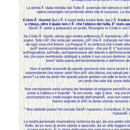
La pietra Ã¨ stata rotolata via! Tutto Ã¨ avvenuto nel silenzio e ne
opera meraviglie nel profondo della vita di ciascuno. La risu
Cristo Ã¨ risorto!
Qui c'Ã¨ il cuore della nostra fede; qui c'Ã¨
il solc
e chiuso, oltre il quale non c'Ã¨ che l'abisso del nulla. E' stato 
GesÃ¹ Ã¨ salito a prepararci un posto. Risorgere in Cristo e con Cr
Se Cristo Ã¨ risorto, allora ogni nostra sofferenza Ã¨ transitoria; ci
sogno. Solo ciÃ² che resta per sempre, ciÃ² che Ã¨ collocato nel mon
da ogni cosa che finisce .La Pasqua Ã¨ la certezza che il male all
puÃ² avere un impressionante successo - che poi Ã¨ il "successo 
sull'ingiustizia, sull'odio, sull'oppressione del debole e dell'innocen
noi, che pure sembriamo obbligati a subire il suo oscuro dominio, la 
brevi" dalla paura dell'annientamento e dall'orrore dell
Non vi sentite sconvolti da questo annuncio che varca secoli e s
sorprendente che siamo salvi! Non piÃ¹ alla deriva, ma salvati pe
servo"! La vita ha vinto! Per questo posso gridare con tutte le forze
un canto che sale dal cuore della 
Non cerchiamolo nella schiera dei fondatori di religione perchÃ© essi
primo e l'ultimo e il Vivente". "Io ero morto - egli ci dice - ma ora
cerchiamolo tra i molti insigni maestri dell'umanitÃ , essi non ha
hanno segnato di sÃ© la storia umana: nessuno di
" Non abbiate paura! Voi cercate GesÃ¹ nazareno, il crocifisso. E' ri
l'umanitÃ 
La nostra personale risurrezione comincia da qui, da una pietra roto
frutto, da un vaso di aromi caduto e spezzato, da un alito leggero de
accesa nel buio, Ã¨ la storia dell'uomo che oggi tocca a noi portare