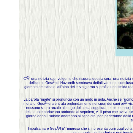
C'Ã¨ una notizia sconvolgente che risuona questa sera, una notizia s
dell'uomo GesÃ¹ di Nazareth sembrava definitivamente conclusa; d
giornata del sabato, all'alba del terzo giorno si profila una timida 
La parola "morte" si pronuncia con un nodo in gola. Anche se l'uomo d
morte di GesÃ¹ era entrata profondamente nei cuori dei suoi piÃ¹ vici
nessuno si era recato al luogo della sua sepoltura. Le tre donne, d
della quale parlavano andando al sepolcro, Ã¨ il peso che aveva schiac
giorno dopo il sabato andranno al sepolcro, non parleranno della mo
s
Imbalsamare GesÃ¹! E' l'impresa che si ripresenta ogni qual volta, 
protagonista della storia e non inquie