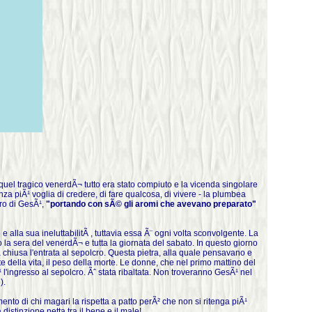
quel tragico venerdÃ¬ tutto era stato compiuto e la vicenda singolare
 piÃ¹ voglia di credere, di fare qualcosa, di vivere - la plumbea
cro di GesÃ¹,
"portando con sÃ© gli aromi che avevano preparato"
alla sua ineluttabilitÃ , tuttavia essa Ã¨ ogni volta sconvolgente. La
 la sera del venerdÃ¬ e tutta la giornata del sabato. In questo giorno
 chiusa l'entrata al sepolcro. Questa pietra, alla quale pensavano e
te della vita, il peso della morte. Le donne, che nel primo mattino del
l'ingresso al sepolcro. Ãˆ stata ribaltata. Non troveranno GesÃ¹ nel
).
ento di chi magari la rispetta a patto perÃ² che non si ritenga piÃ¹
istinzione netta tra il bene e il male!