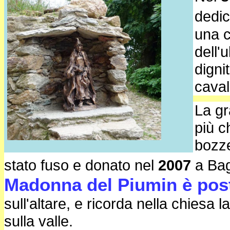
dedic
una c
dell'
digni
caval
La gr
più c
bozze
stato fuso e donato nel
2007
a Bag
Madonna del Piumin è post
sull'altare, e ricorda nella chiesa
sulla valle.