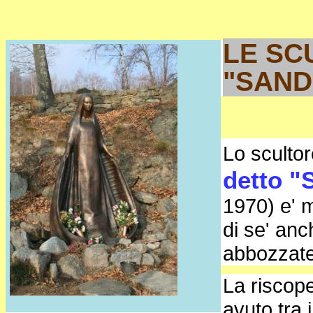
LE SC
"SAND
Lo sculto
detto "
1970) e' m
di se' an
abbozzate
La riscope
avuto tra 