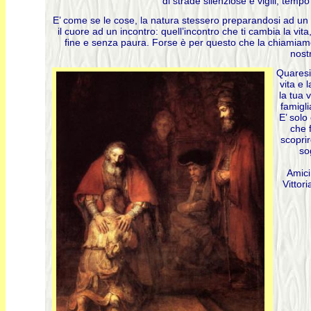
di strade silenziose e vigili, temp
E’ come se le cose, la natura stessero preparandosi ad un 
il cuore ad un incontro: quell’incontro che ti cambia la vit
fine e senza paura. Forse è per questo che la chiamia
nost
Quaresi
vita e 
la tua 
famigli
E’ solo
che 
scoprir
so
Amici
Vittor