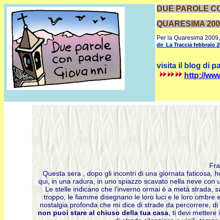
DUE PAROLE CO
QUARESIMA 200
Per la Quaresima 2009, 
de La Traccia febbraio 
visita il blog di 
http://ww
Fra
Questa sera , dopo gli incontri di una giornata faticosa, 
qui, in una radura, in uno spiazzo scavato nella neve con u
Le stelle indicano che l’inverno ormai è a metà strada, 
troppo, le fiamme disegnano le loro luci e le loro ombre 
nostalgia profonda che mi dice di strade da percorrere, di 
non puoi stare al chiuso della tua casa
, ti devi metter