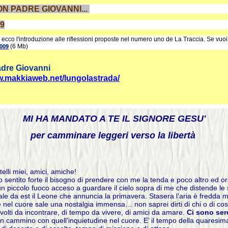
N PADRE GIOVANNI...
9
ecco l'introduzione alle riflessioni proposte nel numero uno de La Traccia. Se vu
(6 Mb)
2009
padre Giovanni
w.makkiaweb.net/lungolastrada/
MI HA MANDATO A TE IL SIGNORE GESU'
per camminare leggeri verso la libertà
telli miei, amici, amiche!
ho sentito forte il bisogno di prendere con me la tenda e poco altro ed o
n piccolo fuoco acceso a guardare il cielo sopra di me che distende le 
sale da est il Leone che annuncia la primavera. Stasera l’aria è fredda 
e nel cuore sale una nostalgia immensa… non saprei dirti di chi o di co
volti da incontrare, di tempo da vivere, di amici da amare.
Ci sono sere
e in cammino con quell’inquietudine nel cuore. E’ il tempo della quaresi