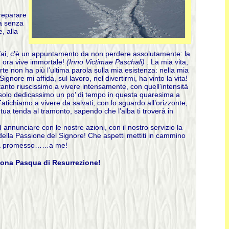
Preparare
ta senza
, alla
e fai, c’è un appuntamento da non perdere assolutamente: la
o, ora vive immortale!
(Inno Victimae Paschali)
. La mia vita,
rte non ha più l’ultima parola sulla mia esistenza: nella mia
Signore mi affida, sul lavoro, nel divertirmi, ha vinto la vita!
anto riuscissimo a vivere intensamente, con quell’intensità
e solo dedicassimo un po’ di tempo in questa quaresima a
tichiamo a vivere da salvati, con lo sguardo all’orizzonte,
tua tenda al tramonto, sapendo che l’alba ti troverà in
ad annunciare con le nostre azioni, con il nostro servizio la
 della Passione del Signore! Che aspetti mettiti in cammino
eva promesso……a me!
uona Pasqua di Resurrezione!