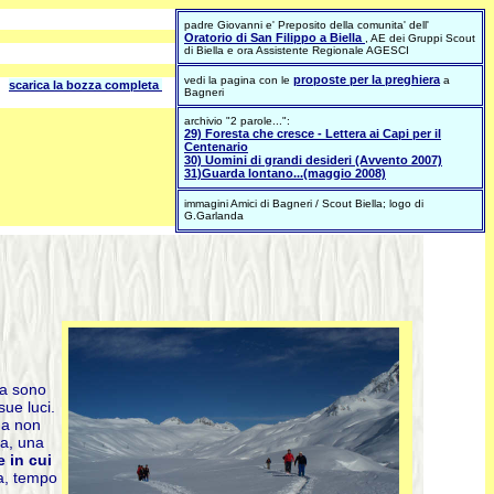
padre Giovanni e' Preposito della comunita' dell'
Oratorio di San Filippo a Biella
, AE dei Gruppi Scout
di Biella e ora Assistente Regionale AGESCI
proposte per la preghiera
vedi la pagina con le
a
oi
scarica la bozza completa
Bagneri
archivio "2 parole...":
29) Foresta che cresce - Lettera ai Capi per il
Centenario
30) Uomini di grandi desideri (Avvento 2007)
31)Guarda lontano...(maggio 2008)
immagini Amici di Bagneri / Scout Biella; logo di
G.Garlanda
ra sono
sue luci.
ma non
sa, una
 in cui
ma, tempo