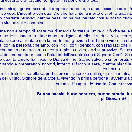
o di deserto e di ascolto, tempo di missione e di attesa.
incontro, ognuno accorda il proprio strumento, e a noi tocca il cuore. 
a, se vuoi. L’incontro con quel Dio che ha vinto la morte e ci offre una vi
mo
“parlata nuova”
, perché nessuno ha mai parlato così al nostro cuore
ra vita: alzati e cammina!
ma non è tempo di sosta ma di marcia forzata al limite di ciò che sei 
la morte si sono affrontate in un prodigioso duello. Il re della Vita, mort
vita si sono affrontate con la morte, ma grazie a Lui, hanno vinto. La mo
a, con la persona che amo, con i figli, con i genitori, con i ragazzi che il 
 che non me ne accorgo ancora in pieno e vivo, anzi sopravvivo! Se solt
fa del momento presente l’istante dell’incontro con il Signore Gesù! S
e quanto amore ha investito Dio su di me! Siamo salvati e smemorati. Fa
gnando e preparando incontri, intorno al fuoco la sera, mentre pianti la 
cammino…
 miei, fratelli e sorelle Capi, il cuore mi si spezza dalla gioia: chiamati 
ia del Cristo, Signore della Storia, vivendo in prima persona l’avventura
verso la Pasqua…E’ risorto! Come av
Buona caccia, buon sentiero, buona strada, b
p. Giovanni+